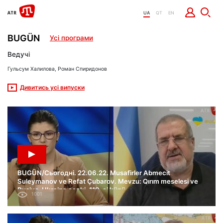
UA
QT
EN
BUGÜN
Усі програми
Ведучі
Гульсум Халилова, Роман Спиридонов
Дивитись усі випуски
BUGÜN/Сьогодні. 22.06.22. Musafirler Abmecit
Suleymanov ve Refat Çubarov. Mevzu: Qırım meselesi ve
Rusiye-Ukraina cenki. 119-ci künü.
1001