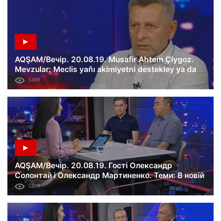
AQŞAM/Вечір. 20.08.19. Musafir Ahtem Çiygoz.
Mevzular: Meclis yañı akimiyetni destekley ya da
mahalefette; Edem Bekirovnıñ işi boyunca
1499
mahkeme; Rusiye Dnipro aqımını keseceginen
qorquta.
AQŞAM/Вечір. 20.08.19. Гості Олександр
Солонтай і Олександр Мартиненко. Теми: В новій
Раді ділять посади; візит прем’єра Ізраїлю до
1329
України.