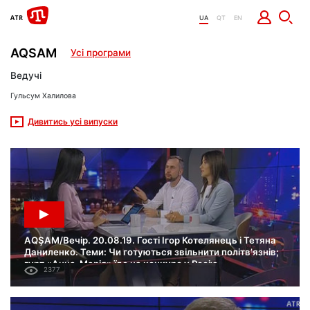
UA
QT
EN
AQSAM
Усі програми
Ведучі
Гульсум Халилова
Дивитись усі випуски
AQŞAM/Вечір. 20.08.19. Гості Ігор Котелянець і Тетяна
Даниленко. Теми: Чи готуються звільнити політв’язнів;
гурт «Анна-Марія» їде на конкурс у Росію.
2377