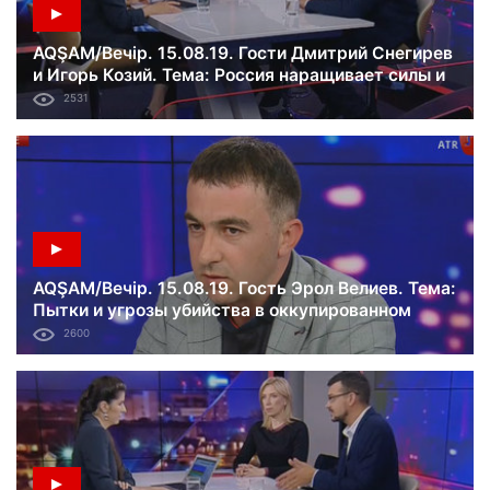
AQŞAM/Вечір. 15.08.19. Гости Дмитрий Снегирев
и Игорь Козий. Тема: Россия наращивает силы и
создает новое оружие.
2531
AQŞAM/Вечір. 15.08.19. Гость Эрол Велиев. Тема:
Пытки и угрозы убийства в оккупированном
Крыму.
2600