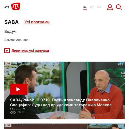
UA
QT
EN
SABA
Усі програми
Ведучі
Эльмаз Асанова
Дивитись усі випуски
SABA/Ранок. 11.07.19. Гость Александр Павличенко.
Спецэфир: Суды над крымскими татарами в Москве.
Часть 3.
3771