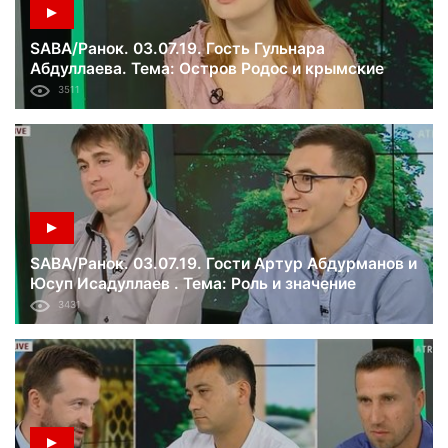
SABA/Ранок. 03.07.19. Гость Гульнара
Абдуллаева. Тема: Остров Родос и крымские
татары.
3511
SABA/Ранок. 03.07.19. Гости Артур Абдурманов и
Юсуп Исадуллаев . Тема: Роль и значение
медицины в Исламе.
3431