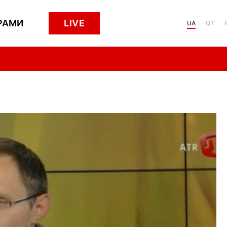
РАМИ
LIVE
UA
QT