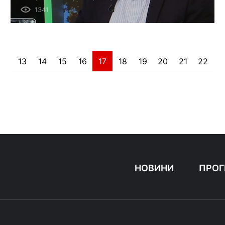
самые массовые обыски за время
1341
оккупации.
13
14
15
16
17
18
19
20
21
22
НОВИНИ
ПРОГ