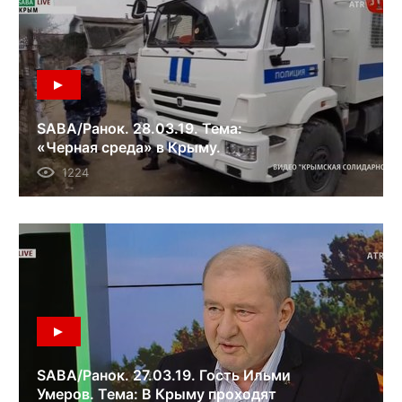
SABA/Ранок. 28.03.19. Тема:
«Черная среда» в Крыму.
Спецоперация ФСБ против
1224
крымских татар.
SABA/Ранок. 27.03.19. Гость Ильми
Умеров. Тема: В Крыму проходят