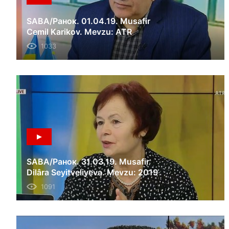
SABA/Ранок. 01.04.19. Musafir
Cemil Karikov. Mevzu: ATR
telekanalnıñ qapatıluvı.
1033
SABA/Ранок. 31.03.19. Musafir
Dilâra Seyitveliyeva. Mevzu: 2019
Ukraina prezidentnın saylavları.
1091