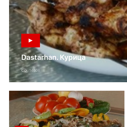
Dastarhan. Курица
14606