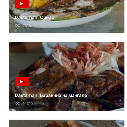
Dastarhan. Сибас
7815
Dastarhan. Баранина на мангале
13310