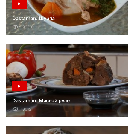
Dastarhan. Шурпа
19053
Dastarhan. Мясной рулет
13612