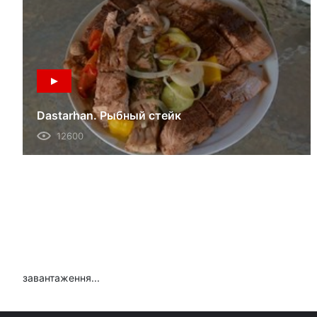
Dastarhan. Рыбный стейк
12600
завантаження...