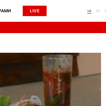
РАМИ
LIVE
UA
QT