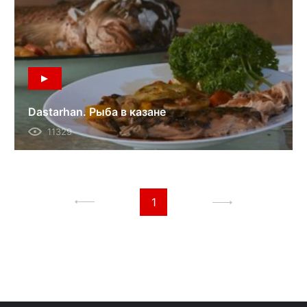
Dastarhan. Рыба в казане
11329
1