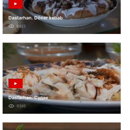
Dastarhan. Döner kebab
8425
Dastarhan. Судак
9395