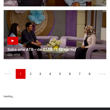
10105
Saba erte ATR - de 21.10.15 (2 часть)
9713
1
2
3
4
5
6
7
8
loading...