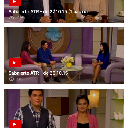
Saba erte ATR - de 27.10.15 (1 часть)
12748
Saba erte ATR - de 26.10.15
7207