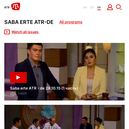
UA
QT
EN
SABA ERTE ATR-DE
All programs
Watch all issues
Saba erte ATR - de 29.10.15 (1 часть)
14029