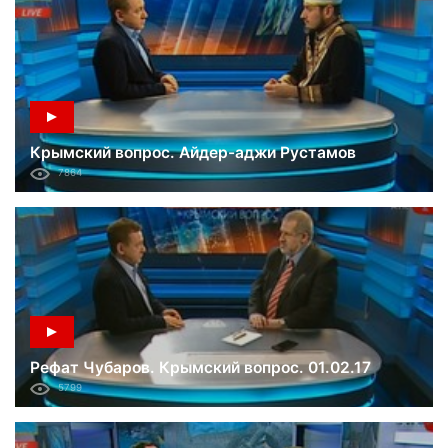
Крымский вопрос. Айдер-аджи Рустамов
7864
Рефат Чубаров. Крымский вопрос. 01.02.17
5799