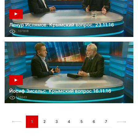
Ленур Ислямов. Крымский вопрос. 23.11.16
107808
Йосиф Зисельс. Крымский вопрос 16.11.16
18643
1
2
3
4
5
6
7