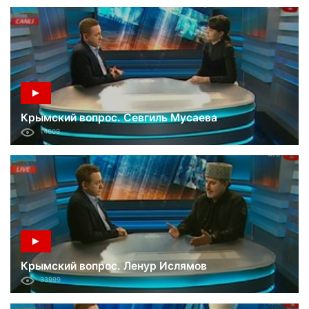
Крымский вопрос. Севгиль Мусаева
14609
Крымский вопрос. Ленур Ислямов
33999