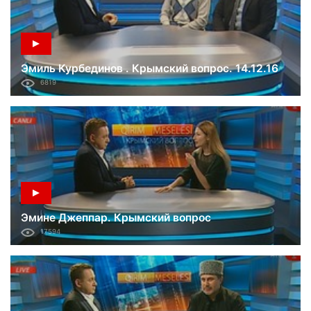
Эмиль Курбединов . Крымский вопрос. 14.12.16
6819
Эмине Джеппар. Крымский вопрос
17594