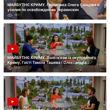
МАЙБУТНЄ КРИМУ. Голодовка Олега Сенцова и
усилия по освобождению украинских
политузников. Гость Мустафа Джемилев.
3937
09.06.18
МАЙБУТНЄ КРИМУ. Політв’язні із окупованого
Криму. Гості Таміла Ташева і Олександра
Єфименко. 02.06.18
3484