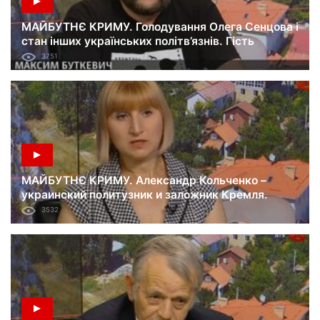
МАЙБУТНЄ КРИМУ. Голодування Олега Сенцова і
стан інших українських політв’язнів. Гість
Максим Буткевич. 16.06.18
3751
МАЙБУТНЄ КРИМУ. Александр Кольченко –
украинский политузник и заложник Кремля.
Гость Лариса Кольченко. 09.06.18
3532