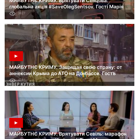
МАЙБУТНЄ КРИМУ. Врятувати Сенцова:
глобальна акція #SaveOlegSentsov. Гості Марія
Томак і Євген Черніков. 02.06.18
3627
МАЙБУТНЄ КРИМУ. Защищая свою страну: от
аннексии Крыма до АТО на Донбассе. Гость
Энвер Кутия. 26.05.18
4786
МАЙБУТНЄ КРИМУ. Врятувати Севіль: марафон