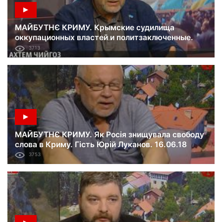
МАЙБУТНЄ КРИМУ. Крымские судилища
оккупационных властей и политзаключенные.
Гость Ахтем Чийгоз. 23.06.18
3713
МАЙБУТНЄ КРИМУ. Як Росія знищувала свободу
слова в Криму. Гість Юрій Луканов. 16.06.18
3753