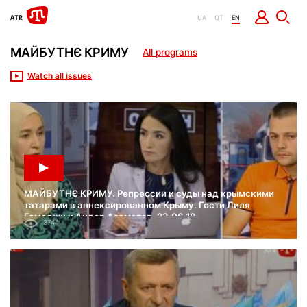
UA
QT
EN
МАЙБУТНЄ КРИМУ
All programs
Watch all issues
МАЙБУТНЄ КРИМУ. Репрессии и суды над крымскими
татарами в аннексированном Крыму. Гости Лиля
Гемеджи и Айдер Азаматов. 23.06.18
3744