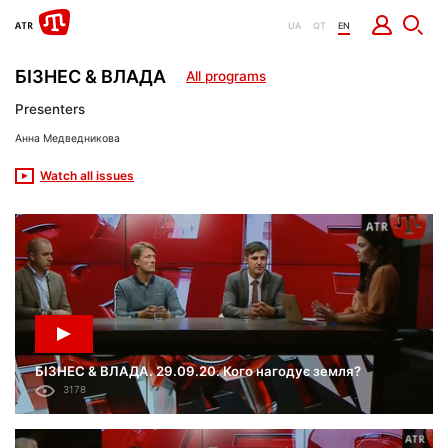
UA
QT
EN
БІЗНЕС & ВЛАДА
All programs
Presenters
Анна Медведникова
Watch all issues
БІЗНЕС & ВЛАДА. 29.09.20. Кого нагодує земля?
3178