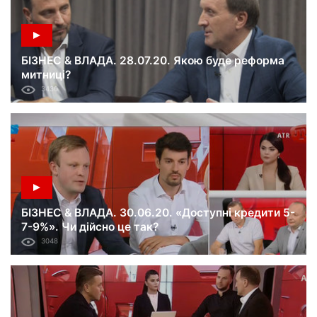
БІЗНЕС & ВЛАДА. 28.07.20. Якою буде реформа
митниці?
3430
БІЗНЕС & ВЛАДА. 30.06.20. «Доступні кредити 5-
7-9%». Чи дійсно це так?
3048