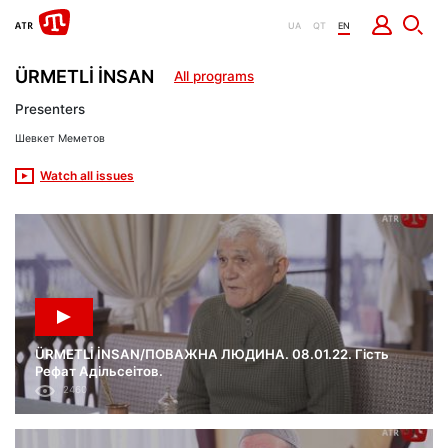
UA
QT
EN
ÜRMETLİ İNSAN
All programs
Presenters
Шевкет Меметов
Watch all issues
ÜRMETLİ İNSAN/ПОВАЖНА ЛЮДИНА. 08.01.22. Гість
Рефат Адільсеітов.
2460