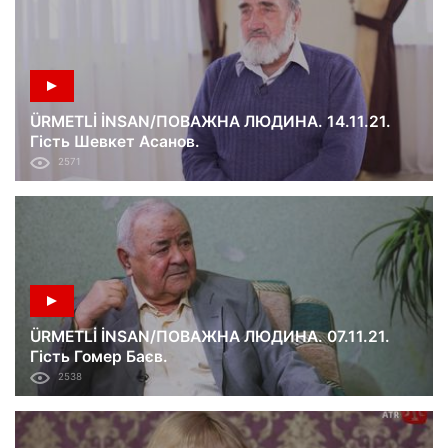
ÜRMETLİ İNSAN/ПОВАЖНА ЛЮДИНА. 14.11.21.
Гість Шевкет Асанов.
2571
ÜRMETLİ İNSAN/ПОВАЖНА ЛЮДИНА. 07.11.21.
Гість Гомер Баєв.
2538