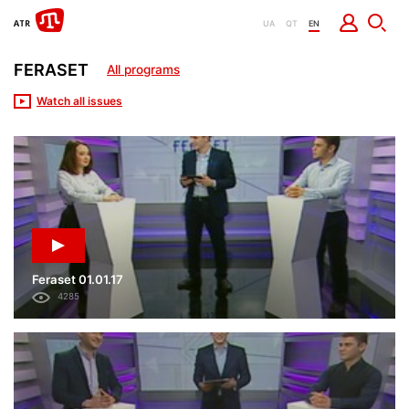
UA
QT
EN
FERASET
All programs
Watch all issues
Feraset 01.01.17
4285