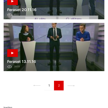
Feraset 20.11.16
4537
Feraset 13.11.16
3859
1
2
loading...