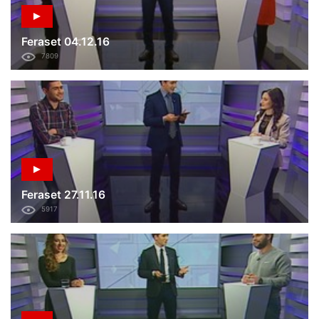
Feraset 04.12.16
7809
Feraset 27.11.16
5917