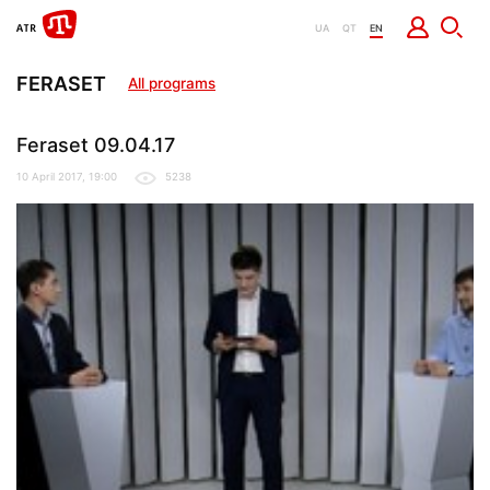
UA
QT
EN
FERASET
All programs
Feraset 09.04.17
10 April 2017, 19:00
5238