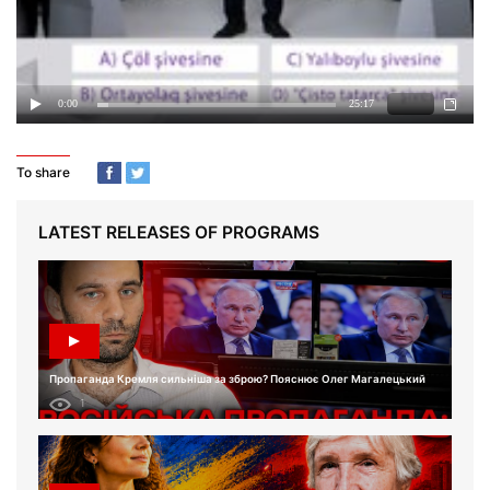
To share
LATEST RELEASES OF PROGRAMS
Пропаганда Кремля сильніша за зброю? Пояснює Олег Магалецький
1