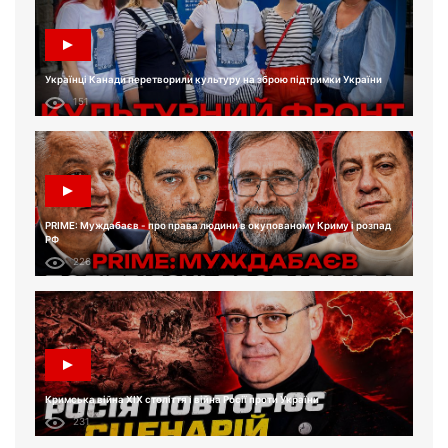
Українці Канади перетворили культуру на зброю підтримки України
151
PRIME: Муждабаєв - про права людини в окупованому Криму і розпад
РФ
226
Кримська війна XIX століття і війна Росії проти України
231