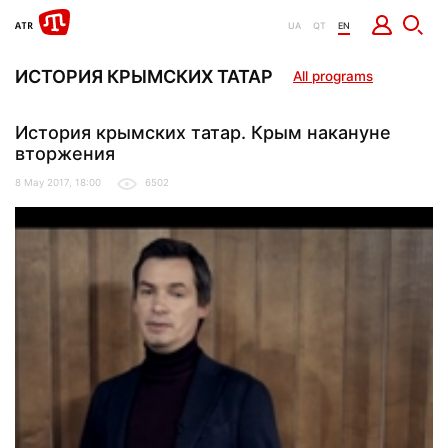
UA
QT
EN
ИСТОРИЯ КРЫМСКИХ ТАТАР
All programs
История крымских татар. Крым накануне
вторжения
8 May 2017, 18:00
6502