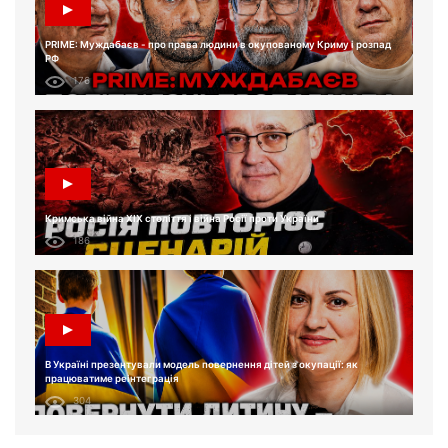
PRIME: Муждабаєв - про права людини в окупованому Криму і розпад
РФ
176
Кримська війна XIX століття і війна Росії проти України
186
В Україні презентували модель повернення дітей з окупації: як
працюватиме реінтеграція
304