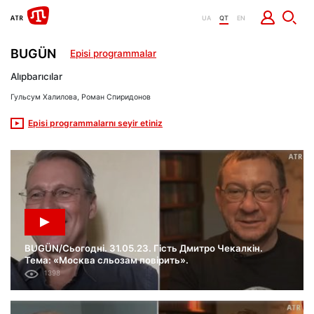
UA
QT
EN
BUGÜN
Episi programmalar
Alıpbarıcılar
Гульсум Халилова, Роман Спиридонов
Episi programmalarnı seyir etiniz
BUGÜN/Сьогодні. 31.05.23. Гість Дмитро Чекалкін.
Тема: «Москва сльозам повірить».
1398