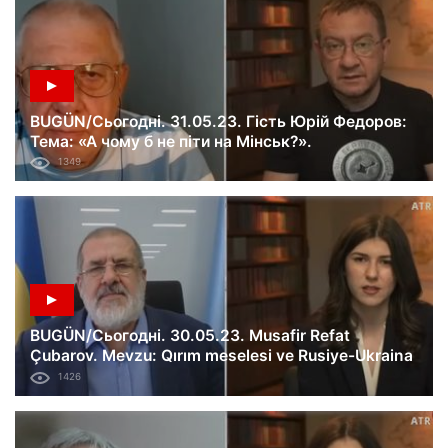
BUGÜN/Сьогодні. 31.05.23. Гість Юрій Федоров:
Тема: «А чому б не піти на Мінськ?».
1349
BUGÜN/Сьогодні. 30.05.23. Musafir Refat
Çubarov. Mevzu: Qırım meselesi ve Rusiye-Ukraina
savaşı. 461-ci künü.
1426