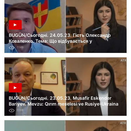
BUGÜN/Сьогодні. 24.05.23. Гість Олександр
Коваленко. Тема: Що відбувається у
Білгородській області Росії?
1149
BUGÜN/Сьогодні. 23.05.23. Musafir Eskender
Bariyev. Mevzu: Qırım meselesi ve Rusiye-Ukraina
savaşı. 454-ci künü.
1168