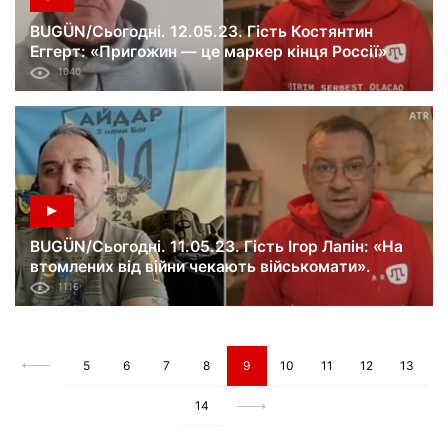
BUGÜN/Сьогодні. 12.05.23. Гість Костянтин
Еггерт: «Пригожин — це маркер кінця Россії»
1040
BUGÜN/Сьогодні. 11.05.23. Гість Ігор Лапін: «На
втомлених від війни чекають військомати».
1116
5
6
7
8
9
10
11
12
13
14