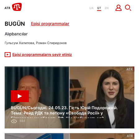
UA
QT
EN
BUGÜN
Episi programmalar
Alıpbarıcılar
Гульсум Халилова, Роман Спиридонов
Episi programmalarnı seyir etiniz
BUGÜN/Сьогодні. 24.05.23. Гість Юрій Подорожній.
Тема: Рейд РДК та легіону «Свобода Росії» у
Білгородську область РФ. Що відбувається?
884