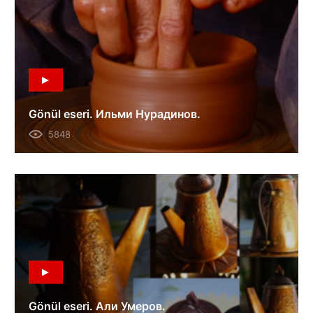
Gönül eseri. Ильми Нурадинов.
5848
Gönül eseri. Али Умеров.