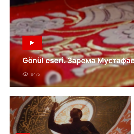
Gönül eseri. Зарема Мустафае
8475