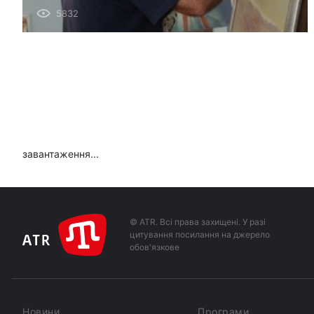
5832
завантаження...
© ATR. Всі права захищені. У разі
цитування посилання на джерело
обов'язкове
Новини
Програми