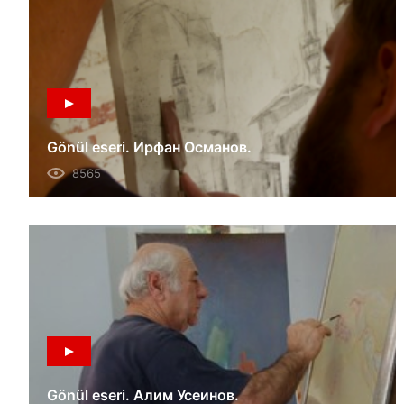
Gönül eseri. Ирфан Османов.
8565
Gönül eseri. Алим Усеинов.