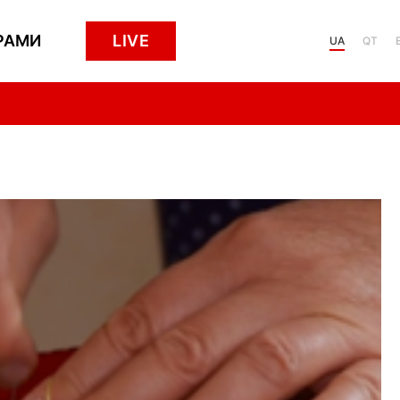
РАМИ
LIVE
UA
QT