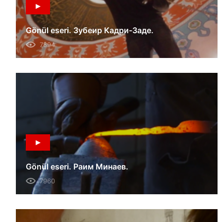
Gönül eseri. Зубеир Кадри-Заде.
7894
Gönül eseri. Раим Минаев.
7960