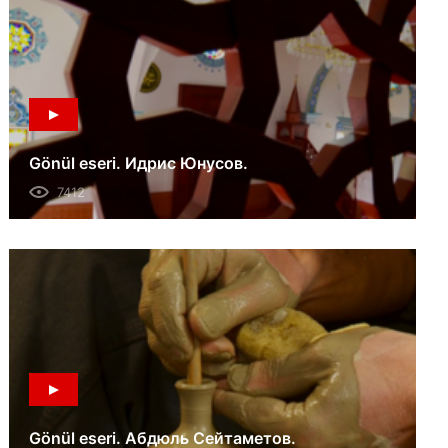
Gönül eseri. Идрис Юнусов.
7412
Gönül eseri. Абдюль Сейтаметов.