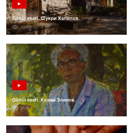
Gönül eseri. Шукри Халилов.
10060
Gönül eseri. Казим Элинов.
9118