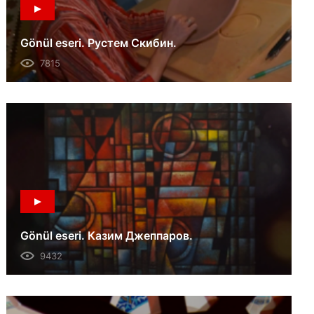
Gönül eseri. Рустем Скибин.
7815
Gönül eseri. Казим Джеппаров.
9432